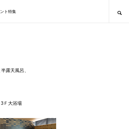
ント特集
と半露天風呂、
 3Ｆ大浴場